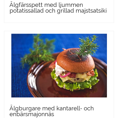
Älgfärsspett med ljummen
potatissallad och grillad majstsatsiki
Älgburgare med kantarell- och
enbärsmajonnäs